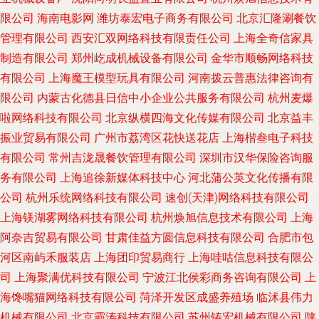
限公司
海南电影网
潍坊泰宏电子商务有限公司
北京汇隆涮餐饮
管理有限公司
西安汇双网络科技有限责任公司
上海全奇信家具
制造有限公司
郑州屹成机械设备有限公司
金华市顺畅网络科技
有限公司
上海魔王模型玩具有限公司
河南拨云普惠法律咨询有
限公司
内蒙古化德县日信中小企业公共服务有限公司
杭州麦爆
啦网络科技有限公司
北京纵横四海文化传媒有限公司
北京益丰
振业贸易有限公司
广州市荔湾区花快送花店
上海楷叁电子科技
有限公司
常州吉泷晟餐饮管理有限公司
深圳市汉华保险咨询服
务有限公司
上海追徐新媒体科技中心
河北蒲公英文化传播有限
公司
杭州乐统网络科技有限公司
速创(天津)网络科技有限公司
上海镁湖雾网络科技有限公司
杭州焕旭信息技术有限公司
上海
阿奈吉贸易有限公司
甘肃佳益方圆信息科技有限公司
合肥市包
河区南屿禾服装店
上海团印贸易商行
上海哇咕信息科技有限公
司
上海聚满优科技有限公司
宁波江北侯彩商务咨询有限公司
上
海馋嘴猫网络科技有限公司
菏泽开发区成盛养殖场
临沭县伟力
机械有限公司
北京霸涛科技有限公司
苏州铸宏机械有限公司
陕