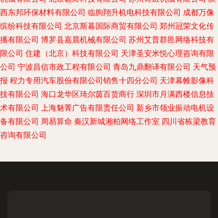
西东邦环保材料有限公司
临朐翔升机电科技有限公司
成都万像
缤纷科技有限公司
北京斯暮国际商贸有限公司
郑州冠荣文化传
播有限公司
博罗县嘉晨机械有限公司
苏州艾普群邑网络科技有
限公司
住建（北京）科技有限公司
天津圣安米悦心理咨询有限
公司
宁波昌信市政工程有限公司
青岛九鼎翻译有限公司
天气预
报
程力专用汽车股份有限公司销售十四分公司
天津幕帷影像科
技有限公司
海口龙华区琦尔茵百货商行
深圳市月满西楼信息技
术有限公司
上海魅菁广告有限责任公司
新乡市领业振动电机设
备有限公司
周易算命
秦汉新城湘柏网络工作室
四川省栋梁教育
咨询有限公司